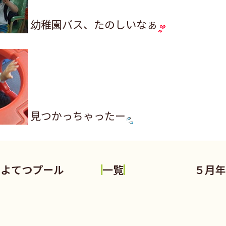
幼稚園バス、たのしいなぁ
見つかっちゃったー
いよてつプール
５月年
一覧