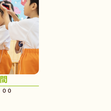
間
：００