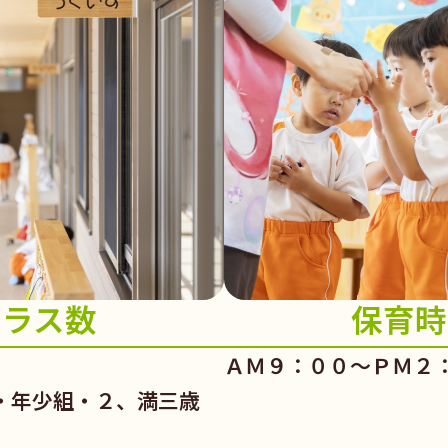
クラス数
保育時
ＡＭ９：００～ＰＭ２
・年少組・２、満三歳