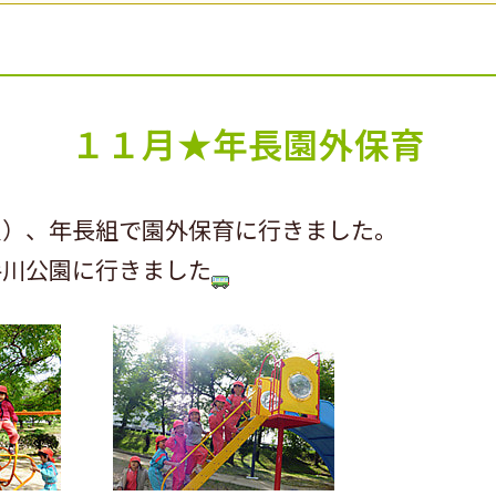
１１月★年長園外保育
火）、年長組で園外保育に行きました。
手川公園に行きました