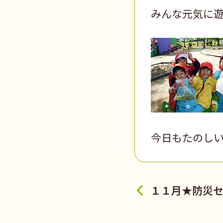
みんな元気に
今日もたのし
１１月★防災