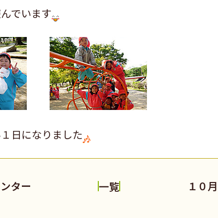
遊んでいます
い１日になりました
センター
１０月
一覧