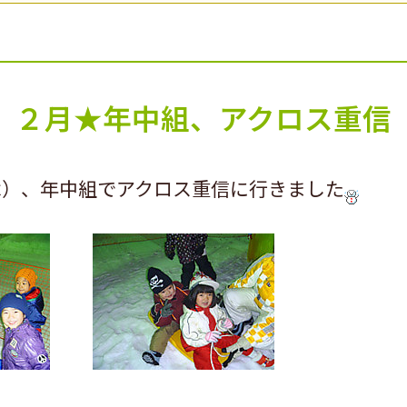
２月★年中組、アクロス重信
木）、年中組でアクロス重信に行きました