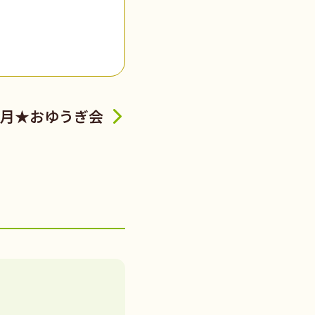
月★おゆうぎ会