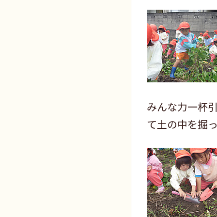
みんな力一杯
て土の中を掘