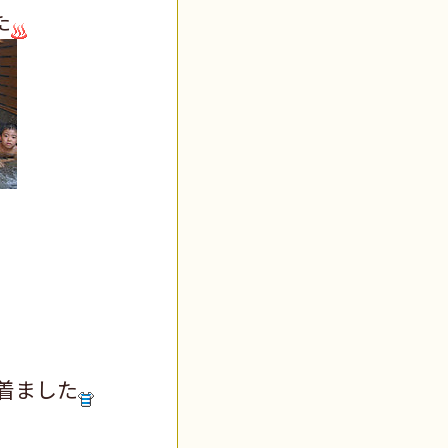
た
着ました