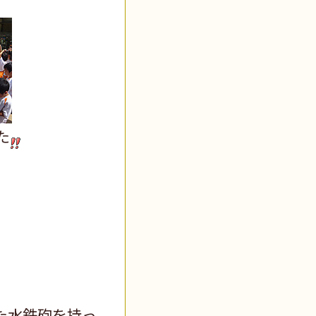
た
た水鉄砲を持っ