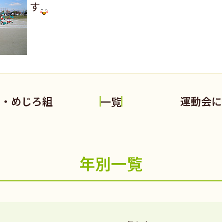
す
と・めじろ組
運動会に
一覧
年別一覧