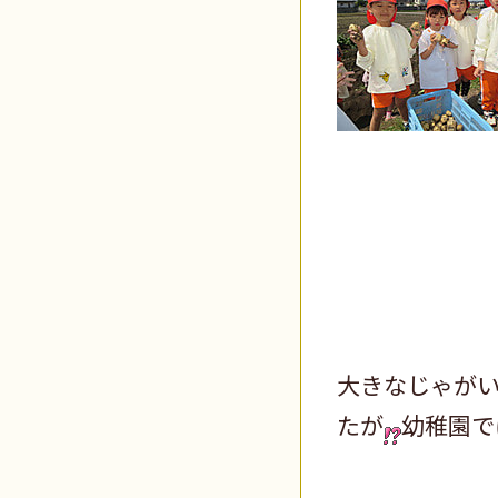
大きなじゃが
たが
幼稚園で