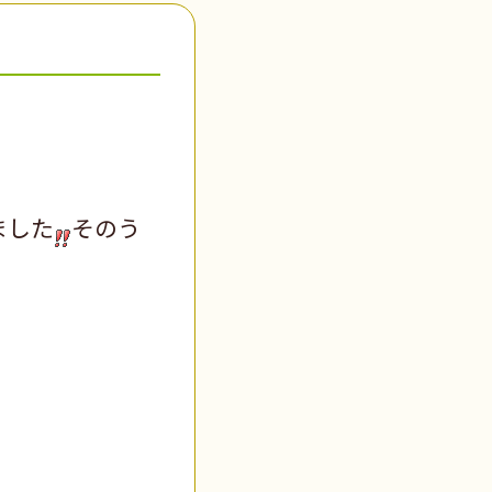
ました
そのう