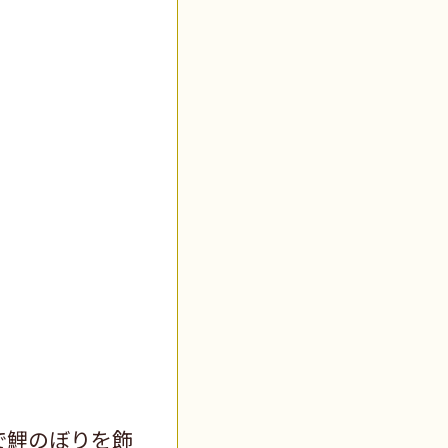
で鯉のぼりを飾