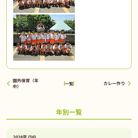
園外保育（年
カレー作り
一覧
中）
年別一覧
2026年 (56)