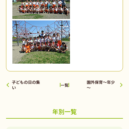
子どもの日の集
園外保育～年少
一覧
い
～
年別一覧