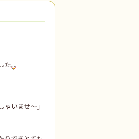
した
しゃいませ～」
たりできとても