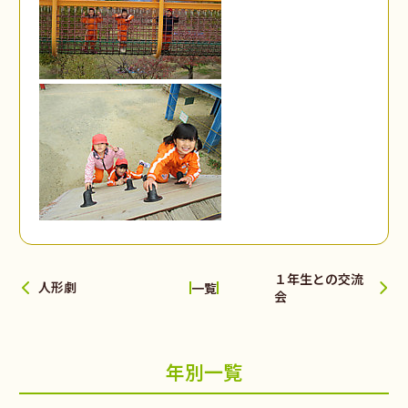
１年生との交流
人形劇
一覧
会
年別一覧