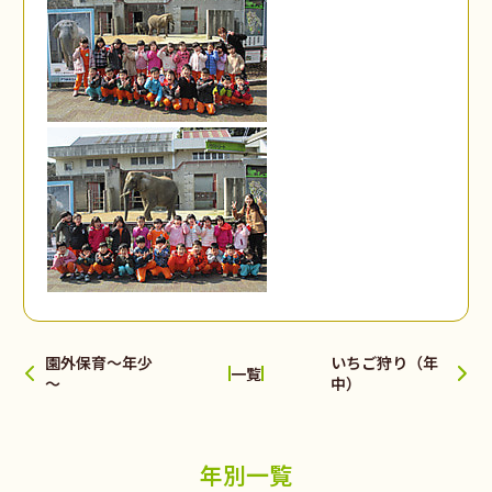
園外保育～年少
いちご狩り（年
一覧
～
中）
年別一覧