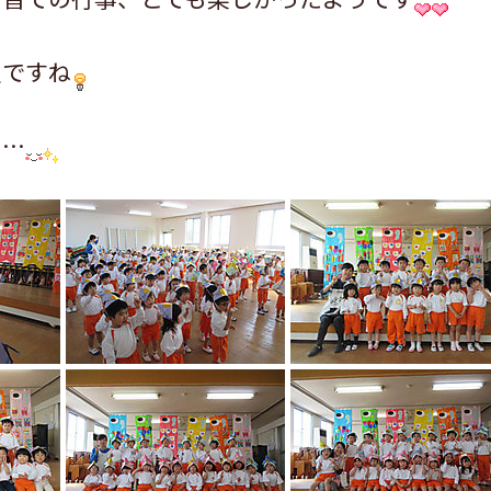
足ですね
に…