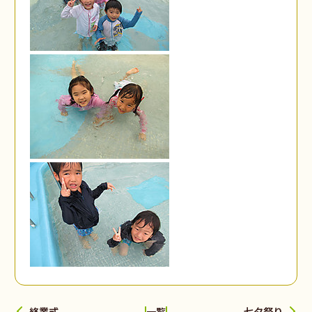
終業式
七夕祭り
一覧