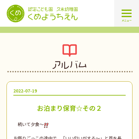
認定こども園 学校法人久米幼
メニュー
アルバム
2022-07-19
お泊まり保育☆その２
続いて夕食～
お祭りごっこの途中で、「いい匂いがする～」と首を長