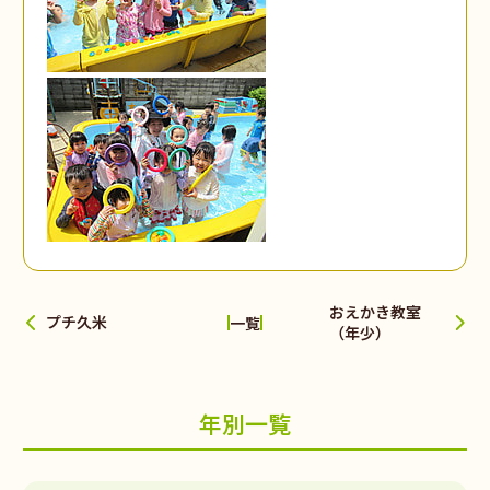
おえかき教室
プチ久米
一覧
（年少）
年別一覧