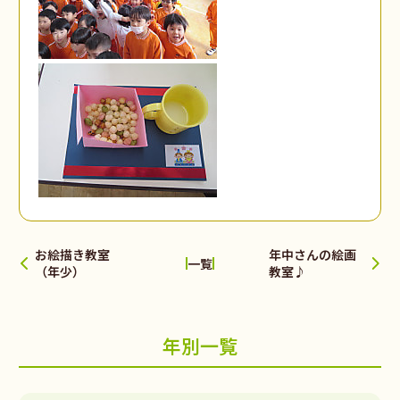
お絵描き教室
年中さんの絵画
一覧
（年少）
教室♪
年別一覧