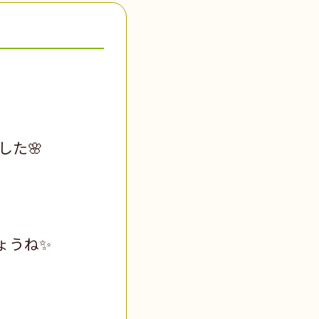
た🌸
ょうね✨