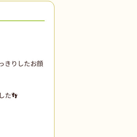
っきりしたお顔
た👣