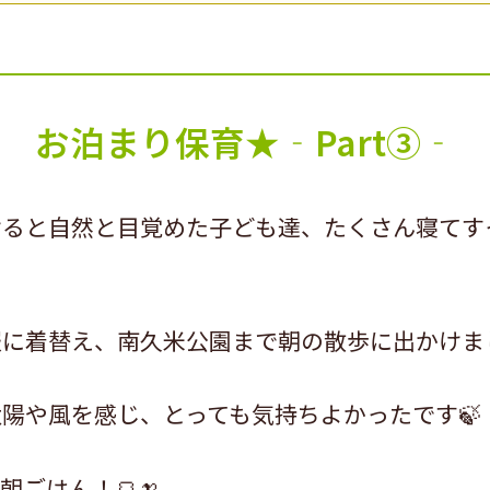
お泊まり保育★‐Part③‐
けると自然と目覚めた子ども達、たくさん寝てす
に着替え、南久米公園まで朝の散歩に出かけまし
陽や風を感じ、とっても気持ちよかったです🍃
朝ごはん！🍞🍌