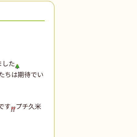
ました
たちは期待でい
です
プチ久米