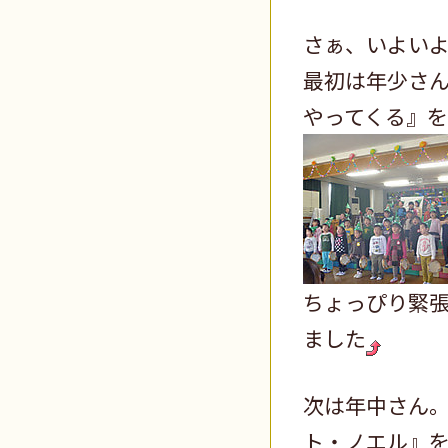
さぁ、いよい
最初は年少さ
やってくる』
ちょっぴり緊
ました
次は年中さん
ト・ノエル』