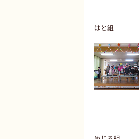
はと組
めじろ組