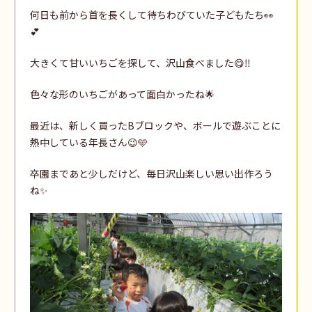
何日も前から首を長くして待ちわびていた子どもたち👀
💕
大きくて甘いいちごを探して、沢山食べました😋‼️
色々な形のいちごがあって面白かったね🌟
最近は、新しく買ったBブロックや、ボールで遊ぶことに
熱中している年長さん😉🩵
卒園まであと少しだけど、毎日沢山楽しい思い出作ろう
ね✨