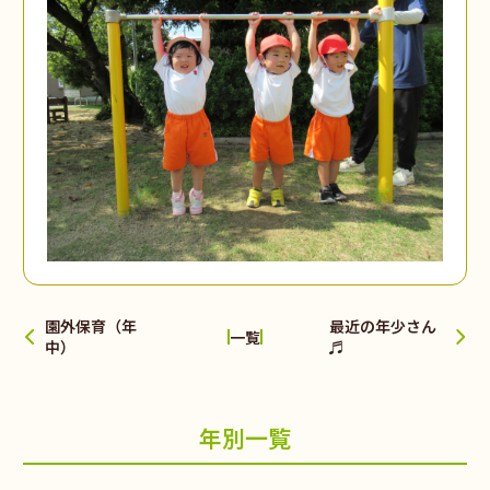
園外保育（年
最近の年少さん
一覧
中）
♬
年別一覧