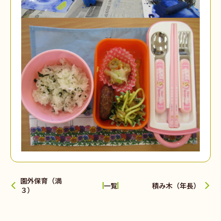
園外保育（満
積み木（年長）
一覧
３）