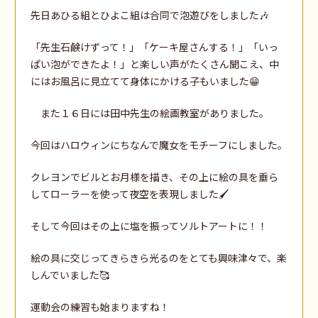
先日あひる組とひよこ組は合同で泡遊びをしました🎶
「先生石鹸けずって！」「ケーキ屋さんする！」「いっ
ぱい泡ができたよ！」と楽しい声がたくさん聞こえ、中
にはお風呂に見立てて身体にかける子もいました😁
また１６日には田中先生の絵画教室がありました。
今回はハロウィンにちなんで魔女をモチーフにしました。
クレヨンでビルとお月様を描き、その上に絵の具を垂ら
してローラーを使って夜空を表現しました🖌️
そして今回はその上に塩を振ってソルトアートに！！
絵の具に交じってきらきら光るのをとても興味津々で、楽
しんでいました🥰
運動会の練習も始まりますね！