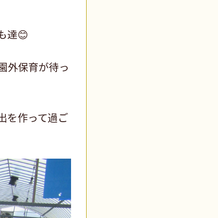
達😊
園外保育が待っ
出を作って過ご