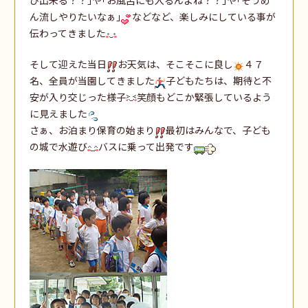
ん流しやりたいなぁ｣
などなど、楽しみにしている事が
伝わってきました
そして迎えた当日
お天気は、そこそこに良し
４７
名、全員が当園してきました
子どもたちは、期待と不
安が入り交じった様子
笑顔もどこか緊張しているよう
に見えました
さぁ、お泊まり保育の始まり
最初はみんなで、子ども
の城で水遊び
バスに乗って出発です