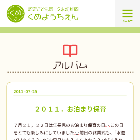
認定こども園 学校法人久米幼
メニュー
アルバム
2011-07-25
２０１１．お泊まり保育
７月２１，２２日は年長児のお泊まり保育の日
この日
をとても楽しみにしていました
前日の終業式も、｢水遊
び出来る？？｣や｢お風呂にも入るんよね？？｣や｢そうめ