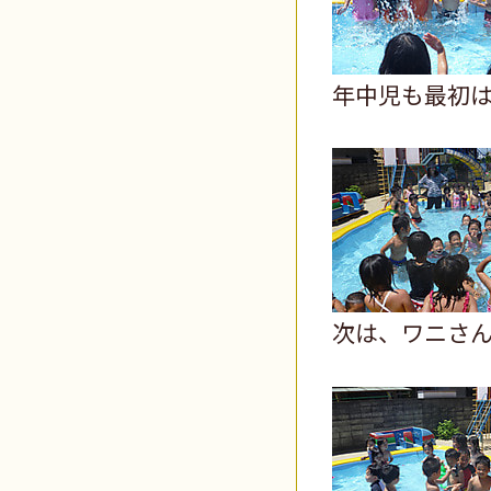
年中児も最初
次は、ワニさ