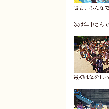
さぁ、みんな
次は年中さん
最初は体をし