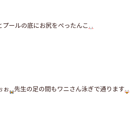
とプールの底にお尻をぺったんこ
ぉぉ
先生の足の間もワニさん泳ぎで通ります