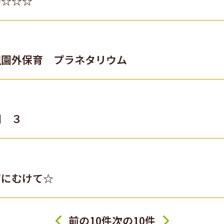
会☆☆☆
組園外保育 プラネタリウム
畑 ３
育にむけて☆
前の10件
次の10件