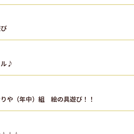
遊び
ール♪
なりや（年中）組 絵の具遊び！！